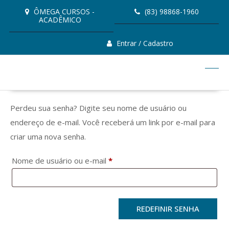
Skip
ÔMEGA CURSOS -
(83) 98868-1960
to
ACADÊMICO
content
Entrar / Cadastro
Perdeu sua senha? Digite seu nome de usuário ou
endereço de e-mail. Você receberá um link por e-mail para
criar uma nova senha.
Obrigatório
Nome de usuário ou e-mail
*
REDEFINIR SENHA